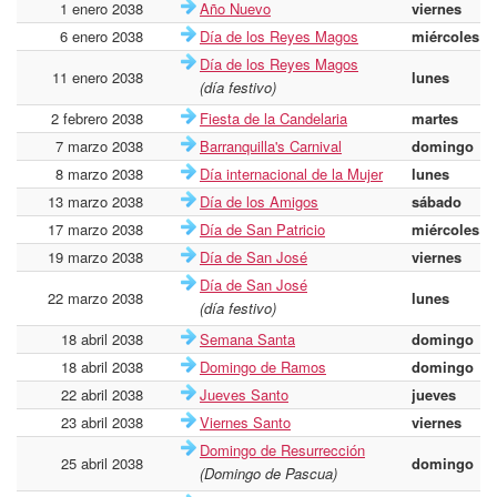
1 enero 2038
Año Nuevo
viernes
6 enero 2038
Día de los Reyes Magos
miércoles
Día de los Reyes Magos
11 enero 2038
lunes
(día festivo)
2 febrero 2038
Fiesta de la Candelaria
martes
7 marzo 2038
Barranquilla's Carnival
domingo
8 marzo 2038
Día internacional de la Mujer
lunes
13 marzo 2038
Día de los Amigos
sábado
17 marzo 2038
Día de San Patricio
miércoles
19 marzo 2038
Día de San José
viernes
Día de San José
22 marzo 2038
lunes
(día festivo)
18 abril 2038
Semana Santa
domingo
18 abril 2038
Domingo de Ramos
domingo
22 abril 2038
Jueves Santo
jueves
23 abril 2038
Viernes Santo
viernes
Domingo de Resurrección
25 abril 2038
domingo
(Domingo de Pascua)