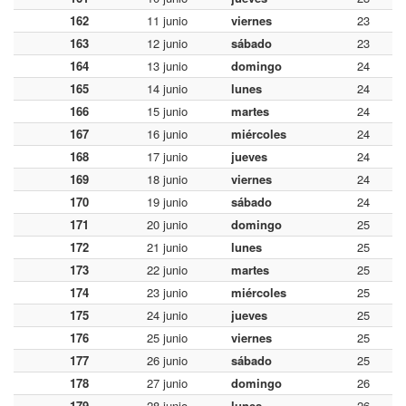
162
11 junio
viernes
23
163
12 junio
sábado
23
164
13 junio
domingo
24
165
14 junio
lunes
24
166
15 junio
martes
24
167
16 junio
miércoles
24
168
17 junio
jueves
24
169
18 junio
viernes
24
170
19 junio
sábado
24
171
20 junio
domingo
25
172
21 junio
lunes
25
173
22 junio
martes
25
174
23 junio
miércoles
25
175
24 junio
jueves
25
176
25 junio
viernes
25
177
26 junio
sábado
25
178
27 junio
domingo
26
179
28 junio
lunes
26