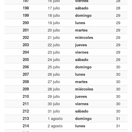
197
16 julio
viernes
28
198
17 julio
sábado
28
199
18 julio
domingo
29
200
19 julio
lunes
29
201
20 julio
martes
29
202
21 julio
miércoles
29
203
22 julio
jueves
29
204
23 julio
viernes
29
205
24 julio
sábado
29
206
25 julio
domingo
30
207
26 julio
lunes
30
208
27 julio
martes
30
209
28 julio
miércoles
30
210
29 julio
jueves
30
211
30 julio
viernes
30
212
31 julio
sábado
30
213
1 agosto
domingo
31
214
2 agosto
lunes
31