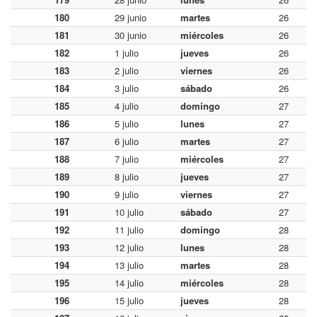
180
29 junio
martes
26
181
30 junio
miércoles
26
182
1 julio
jueves
26
183
2 julio
viernes
26
184
3 julio
sábado
26
185
4 julio
domingo
27
186
5 julio
lunes
27
187
6 julio
martes
27
188
7 julio
miércoles
27
189
8 julio
jueves
27
190
9 julio
viernes
27
191
10 julio
sábado
27
192
11 julio
domingo
28
193
12 julio
lunes
28
194
13 julio
martes
28
195
14 julio
miércoles
28
196
15 julio
jueves
28