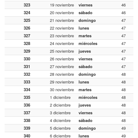
323
19 noviembre
viernes
46
324
20 noviembre
sábado
46
325
21 noviembre
domingo
47
326
22 noviembre
lunes
47
327
23 noviembre
martes
47
328
24 noviembre
miércoles
47
329
25 noviembre
jueves
47
330
26 noviembre
viernes
47
331
27 noviembre
sábado
47
332
28 noviembre
domingo
48
333
29 noviembre
lunes
48
334
30 noviembre
martes
48
335
1 diciembre
miércoles
48
336
2 diciembre
jueves
48
337
3 diciembre
viernes
48
338
4 diciembre
sábado
48
339
5 diciembre
domingo
49
340
6 diciembre
lunes
49