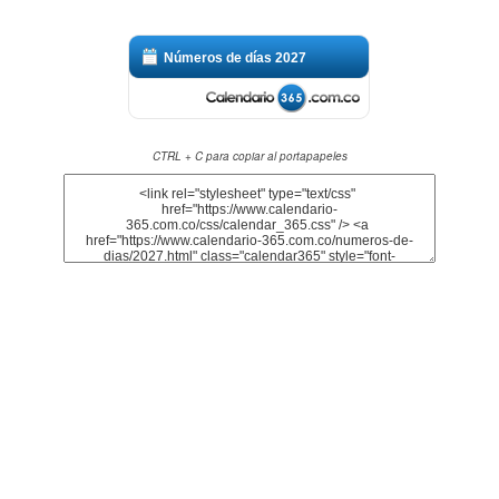
Números de días 2027
CTRL + C para copiar al portapapeles