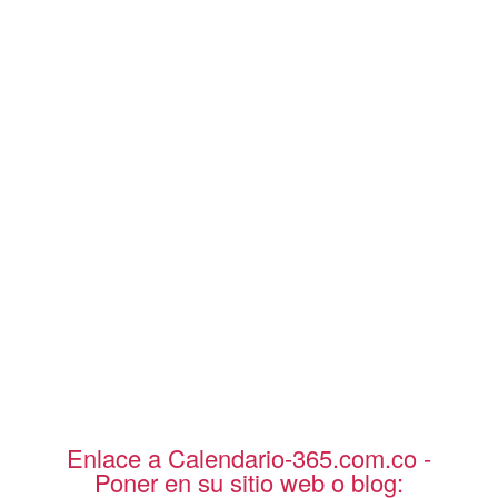
Enlace a Calendario-365.com.co -
Poner en su sitio web o blog: