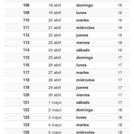
108
18 abril
domingo
16
109
19 abril
lunes
16
110
20 abril
martes
16
111
21 abril
miércoles
16
112
22 abril
jueves
16
113
23 abril
viernes
16
114
24 abril
sábado
16
115
25 abril
domingo
17
116
26 abril
lunes
17
117
27 abril
martes
17
118
28 abril
miércoles
17
119
29 abril
jueves
17
120
30 abril
viernes
17
121
1 mayo
sábado
17
122
2 mayo
domingo
18
123
3 mayo
lunes
18
124
4 mayo
martes
18
125
5 mayo
miércoles
18