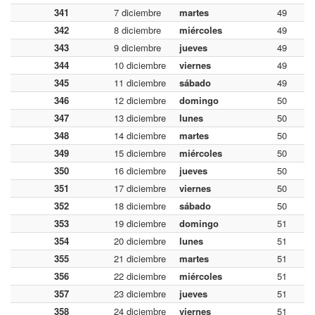
341
7 diciembre
martes
49
342
8 diciembre
miércoles
49
343
9 diciembre
jueves
49
344
10 diciembre
viernes
49
345
11 diciembre
sábado
49
346
12 diciembre
domingo
50
347
13 diciembre
lunes
50
348
14 diciembre
martes
50
349
15 diciembre
miércoles
50
350
16 diciembre
jueves
50
351
17 diciembre
viernes
50
352
18 diciembre
sábado
50
353
19 diciembre
domingo
51
354
20 diciembre
lunes
51
355
21 diciembre
martes
51
356
22 diciembre
miércoles
51
357
23 diciembre
jueves
51
358
24 diciembre
viernes
51