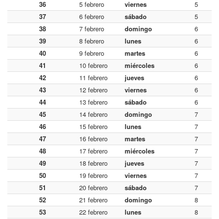
36
5 febrero
viernes
5
37
6 febrero
sábado
5
38
7 febrero
domingo
6
39
8 febrero
lunes
6
40
9 febrero
martes
6
41
10 febrero
miércoles
6
42
11 febrero
jueves
6
43
12 febrero
viernes
6
44
13 febrero
sábado
6
45
14 febrero
domingo
7
46
15 febrero
lunes
7
47
16 febrero
martes
7
48
17 febrero
miércoles
7
49
18 febrero
jueves
7
50
19 febrero
viernes
7
51
20 febrero
sábado
7
52
21 febrero
domingo
8
53
22 febrero
lunes
8