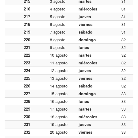
215
3 agosto
martes
31
216
4 agosto
miércoles
31
217
5 agosto
jueves
31
218
6 agosto
viernes
31
219
7 agosto
sábado
31
220
8 agosto
domingo
32
221
9 agosto
lunes
32
222
10 agosto
martes
32
223
11 agosto
miércoles
32
224
12 agosto
jueves
32
225
13 agosto
viernes
32
226
14 agosto
sábado
32
227
15 agosto
domingo
33
228
16 agosto
lunes
33
229
17 agosto
martes
33
230
18 agosto
miércoles
33
231
19 agosto
jueves
33
232
20 agosto
viernes
33