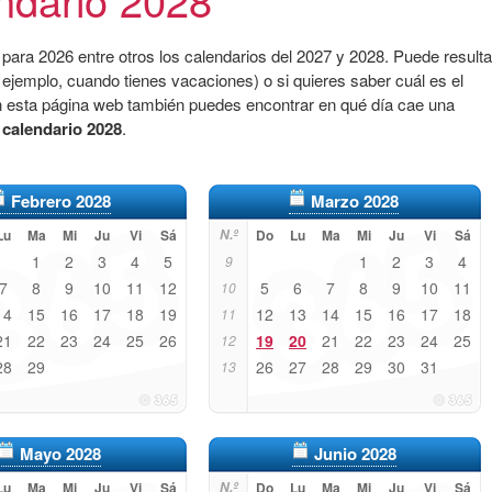
para 2026 entre otros los calendarios del 2027 y 2028. Puede resulta
 ejemplo, cuando tienes vacaciones) o si quieres saber cuál es el
n esta página web también puedes encontrar en qué día cae una
l
calendario 2028
.
Febrero 2028
Marzo 2028
Lu
Ma
Mi
Ju
Vi
Sá
N.º
Do
Lu
Ma
Mi
Ju
Vi
Sá
1
2
3
4
5
1
2
3
4
9
7
8
9
10
11
12
5
6
7
8
9
10
11
10
14
15
16
17
18
19
12
13
14
15
16
17
18
11
21
22
23
24
25
26
19
20
21
22
23
24
25
12
28
29
26
27
28
29
30
31
13
Mayo 2028
Junio 2028
Lu
Ma
Mi
Ju
Vi
Sá
N.º
Do
Lu
Ma
Mi
Ju
Vi
Sá