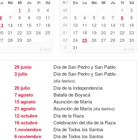
Lu
Ma
Mi
Ju
Vi
Sá
N.º
Do
Lu
Ma
Mi
Ju
Vi
Sá
1
2
3
4
1
2
48
6
7
8
9
10
11
3
4
5
6
7
8
9
49
13
14
15
16
17
18
10
11
12
13
14
15
16
50
20
21
22
23
24
25
17
18
19
20
21
22
23
51
27
28
29
30
24
25
26
27
28
29
30
52
31
1
29 junio
Día de San Pedro y San Pablo
3 julio
Día de San Pedro y San Pablo
(día festivo)
20 julio
Día de la Independencia
7 agosto
Batalla de Boyacá
15 agosto
Asunción de María
21 agosto
Asunción de María
(día festivo)
12 octubre
Día de la Raza
16 octubre
Celebración del día de la Raza
1 noviembre
Día de Todos los Santos
6 noviembre
Día de Todos los Santos