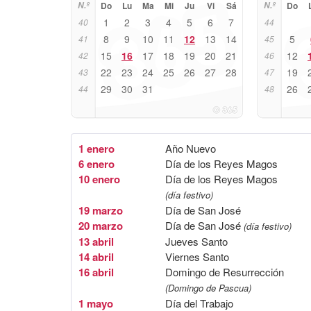
N.º
Do
Lu
Ma
Mi
Ju
Vi
Sá
N.º
Do
1
2
3
4
5
6
7
40
44
8
9
10
11
12
13
14
5
41
45
15
16
17
18
19
20
21
12
42
46
22
23
24
25
26
27
28
19
43
47
29
30
31
26
44
48
1 enero
Año Nuevo
6 enero
Día de los Reyes Magos
10 enero
Día de los Reyes Magos
(día festivo)
19 marzo
Día de San José
20 marzo
Día de San José
(día festivo)
13 abril
Jueves Santo
14 abril
Viernes Santo
16 abril
Domingo de Resurrección
(Domingo de Pascua)
1 mayo
Día del Trabajo