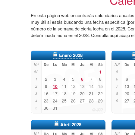
En esta página web encontrarás calendarios anuales 
muy útil si estás buscando una fecha específica (por
número de la semana de cierta fecha en el 2028. Co
determinada fecha en el 2028. Consulta aquí abajo e
Enero 2028
N.º
Do
Lu
Ma
Mi
Ju
Vi
Sá
N.º
Do
1
52
5
2
3
4
5
6
7
8
6
1
6
9
10
11
12
13
14
15
13
2
7
16
17
18
19
20
21
22
20
3
8
23
24
25
26
27
28
29
27
4
9
30
31
5
Abril 2028
N.º
Do
Lu
Ma
Mi
Ju
Vi
Sá
N.º
Do