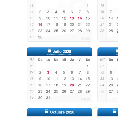
1
13
18
2
3
4
5
6
7
8
7
14
19
9
10
11
12
13
14
15
14
15
20
16
17
18
19
20
21
22
21
16
21
23
24
25
26
27
28
29
28
17
22
30
18
Julio 2028
N.º
Do
Lu
Ma
Mi
Ju
Vi
Sá
N.º
Do
1
26
31
2
3
4
5
6
7
8
6
27
32
9
10
11
12
13
14
15
13
28
33
16
17
18
19
20
21
22
20
29
34
23
24
25
26
27
28
29
27
30
35
30
31
31
Octubre 2028