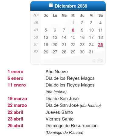
Diciembre 2038
N.º
Do
Lu
Ma
Mi
Ju
Vi
Sá
1
2
3
4
48
5
6
7
8
9
10
11
49
12
13
14
15
16
17
18
50
19
20
21
22
23
24
25
51
26
27
28
29
30
31
52
1 enero
Año Nuevo
6 enero
Día de los Reyes Magos
11 enero
Día de los Reyes Magos
(día festivo)
19 marzo
Día de San José
22 marzo
Día de San José
(día festivo)
22 abril
Jueves Santo
23 abril
Viernes Santo
25 abril
Domingo de Resurrección
(Domingo de Pascua)