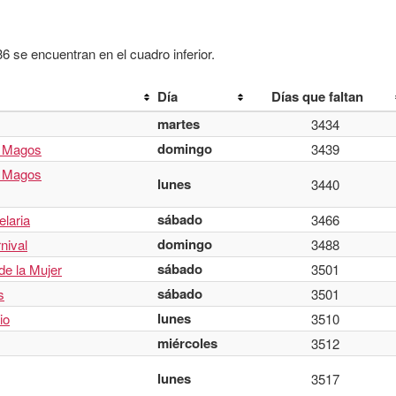
 se encuentran en el cuadro inferior.
Día
Días que faltan
martes
3434
domingo
s Magos
3439
s Magos
lunes
3440
sábado
elaria
3466
domingo
nival
3488
sábado
de la Mujer
3501
sábado
s
3501
lunes
io
3510
miércoles
3512
lunes
3517