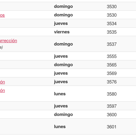
domingo
3530
domingo
os
3530
jueves
3534
viernes
3535
rrección
domingo
3537
a)
jueves
3555
domingo
3565
jueves
3569
jueves
ión
3576
ión
lunes
3580
jueves
3597
domingo
3600
lunes
3601