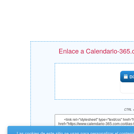
Enlace a Calendario-365.c
Dí
CTRL +
Las cookies de este sitio se usan para personalizar el conteni