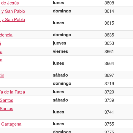
lunes
 de Jesús
3608
domingo
 y San Pablo
3614
 y San Pablo
lunes
3615
domingo
ndencia
3635
jueves
á
3653
viernes
ía
3661
ía
lunes
3664
sábado
tín
3697
domingo
3719
lunes
ía de la Raza
3720
sábado
 Santos
3739
 Santos
lunes
3741
lunes
e Cartagena
3755
domingo
3775