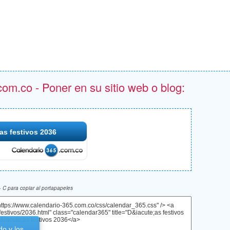
om.co - Poner en su sitio web o blog:
as festivos 2036
 C para copiar al portapapeles
do y los