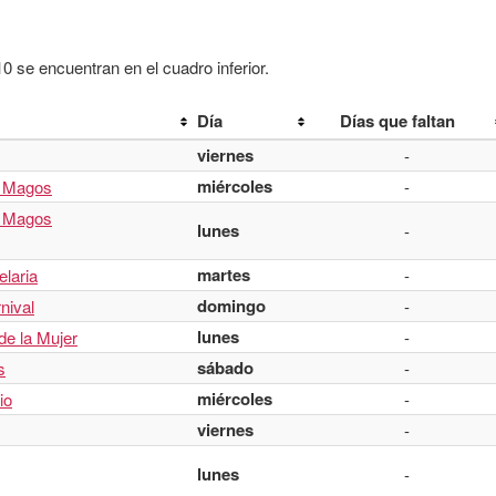
 se encuentran en el cuadro inferior.
Día
Días que faltan
viernes
-
miércoles
s Magos
-
s Magos
lunes
-
martes
elaria
-
domingo
nival
-
lunes
de la Mujer
-
sábado
s
-
miércoles
io
-
viernes
-
lunes
-