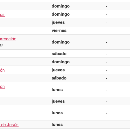
domingo
-
domingo
os
-
jueves
-
viernes
-
rrección
domingo
-
a)
sábado
-
domingo
-
jueves
ión
-
sábado
-
ión
lunes
-
jueves
-
lunes
-
lunes
 de Jesús
-