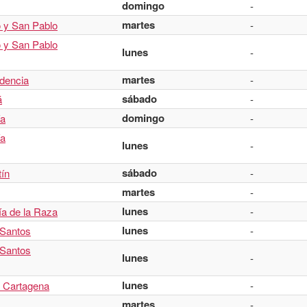
domingo
-
martes
 y San Pablo
-
 y San Pablo
lunes
-
martes
ndencia
-
sábado
á
-
domingo
ía
-
ía
lunes
-
sábado
tín
-
martes
-
lunes
ía de la Raza
-
lunes
 Santos
-
 Santos
lunes
-
lunes
e Cartagena
-
martes
-