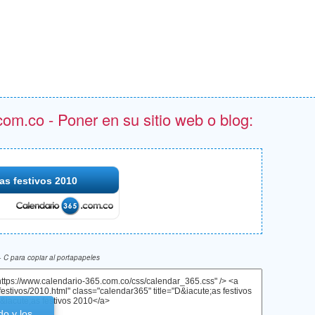
om.co - Poner en su sitio web o blog:
as festivos 2010
 C para copiar al portapapeles
do y los