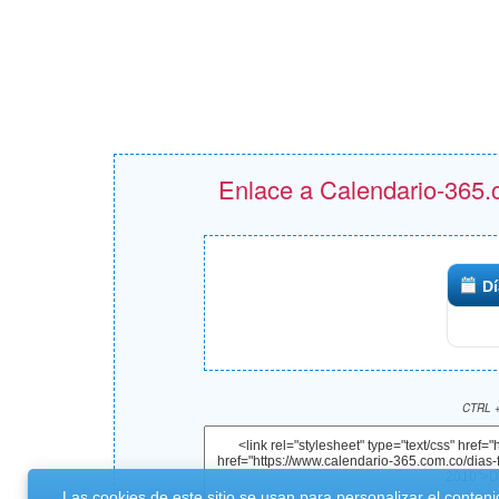
Enlace a Calendario-365.c
Dí
CTRL +
Las cookies de este sitio se usan para personalizar el conteni