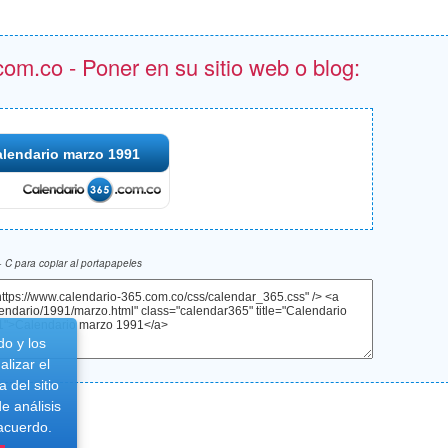
om.co - Poner en su sitio web o blog:
lendario marzo 1991
 C para copiar al portapapeles
do y los
lizar el
 del sitio
e análisis
 acuerdo.