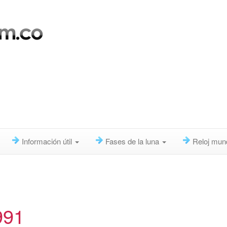
Información útil
Fases de la luna
Reloj mun
991