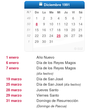
Diciembre 1991
N.º
Do
Lu
Ma
Mi
Ju
Vi
Sá
1
2
3
4
5
6
7
49
8
9
10
11
12
13
14
50
15
16
17
18
19
20
21
51
22
23
24
25
26
27
28
52
29
30
31
1
1 enero
Año Nuevo
6 enero
Día de los Reyes Magos
7 enero
Día de los Reyes Magos
(día festivo)
19 marzo
Día de San José
25 marzo
Día de San José
(día festivo)
28 marzo
Jueves Santo
29 marzo
Viernes Santo
31 marzo
Domingo de Resurrección
(Domingo de Pascua)