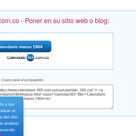
om.co - Poner en su sitio web o blog:
lendario marzo 1964
 C para copiar al portapapeles
do y los
lizar el
 del sitio
e análisis
 acuerdo.