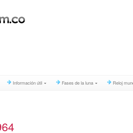
Información útil
Fases de la luna
Reloj mun
964