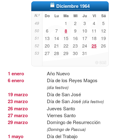
Diciembre 1964
N.º
Do
Lu
Ma
Mi
Ju
Vi
Sá
1
2
3
4
5
49
6
7
8
9
10
11
12
50
13
14
15
16
17
18
19
51
20
21
22
23
24
25
26
52
27
28
29
30
31
53
1 enero
Año Nuevo
6 enero
Día de los Reyes Magos
(día festivo)
19 marzo
Día de San José
23 marzo
Día de San José
(día festivo)
26 marzo
Jueves Santo
27 marzo
Viernes Santo
29 marzo
Domingo de Resurrección
(Domingo de Pascua)
1 mayo
Día del Trabajo