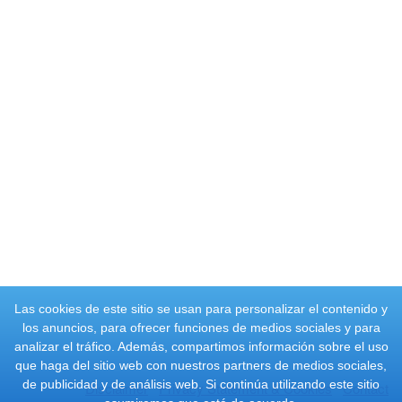
Las cookies de este sitio se usan para personalizar el contenido y
los anuncios, para ofrecer funciones de medios sociales y para
analizar el tráfico. Además, compartimos información sobre el uso
que haga del sitio web con nuestros partners de medios sociales,
de publicidad y de análisis web. Si continúa utilizando este sitio
Disclaimer
Privacy Statement & Cookies
Contact