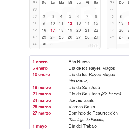
N.º
Do
Lu
Ma
Mi
Ju
Vi
Sá
N.º
Do
1
39
44
2
3
4
5
6
7
8
6
40
45
9
10
11
12
13
14
15
13
41
46
16
17
18
19
20
21
22
20
42
47
23
24
25
26
27
28
29
27
43
48
30
31
44
1 enero
Año Nuevo
6 enero
Día de los Reyes Magos
10 enero
Día de los Reyes Magos
(día festivo)
19 marzo
Día de San José
21 marzo
Día de San José
(día festivo)
24 marzo
Jueves Santo
25 marzo
Viernes Santo
27 marzo
Domingo de Resurrección
(Domingo de Pascua)
1 mayo
Día del Trabajo