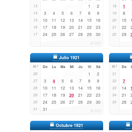
1
2
1
13
18
3
4
5
6
7
8
9
8
14
19
10
11
12
13
14
15
16
15
15
20
17
18
19
20
21
22
23
22
16
21
24
25
26
27
28
29
30
29
17
22
Julio 1921
N.º
Do
Lu
Ma
Mi
Ju
Vi
Sá
N.º
Do
1
2
26
31
3
4
5
6
7
8
9
7
27
32
10
11
12
13
14
15
16
14
28
33
17
18
19
20
21
22
23
21
29
34
24
25
26
27
28
29
30
28
30
35
31
31
Octubre 1921