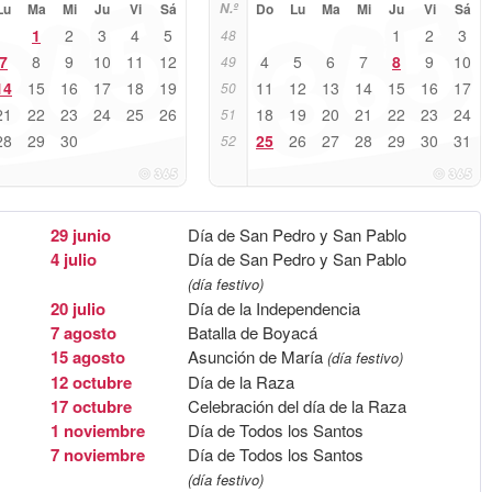
Lu
Ma
Mi
Ju
Vi
Sá
N.º
Do
Lu
Ma
Mi
Ju
Vi
Sá
1
2
3
4
5
1
2
3
48
7
8
9
10
11
12
4
5
6
7
8
9
10
49
14
15
16
17
18
19
11
12
13
14
15
16
17
50
21
22
23
24
25
26
18
19
20
21
22
23
24
51
28
29
30
25
26
27
28
29
30
31
52
29 junio
Día de San Pedro y San Pablo
4 julio
Día de San Pedro y San Pablo
(día festivo)
20 julio
Día de la Independencia
7 agosto
Batalla de Boyacá
15 agosto
Asunción de María
(día festivo)
12 octubre
Día de la Raza
17 octubre
Celebración del día de la Raza
1 noviembre
Día de Todos los Santos
7 noviembre
Día de Todos los Santos
(día festivo)