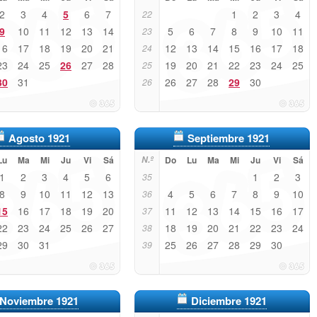
2
3
4
5
6
7
1
2
3
4
22
9
10
11
12
13
14
5
6
7
8
9
10
11
23
16
17
18
19
20
21
12
13
14
15
16
17
18
24
23
24
25
26
27
28
19
20
21
22
23
24
25
25
30
31
26
27
28
29
30
26
Agosto 1921
Septiembre 1921
Lu
Ma
Mi
Ju
Vi
Sá
N.º
Do
Lu
Ma
Mi
Ju
Vi
Sá
1
2
3
4
5
6
1
2
3
35
8
9
10
11
12
13
4
5
6
7
8
9
10
36
15
16
17
18
19
20
11
12
13
14
15
16
17
37
22
23
24
25
26
27
18
19
20
21
22
23
24
38
29
30
31
25
26
27
28
29
30
39
Noviembre 1921
Diciembre 1921