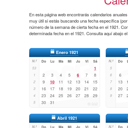
En esta página web encontrarás calendarios anuales 
muy útil si estás buscando una fecha específica (por
número de la semana de cierta fecha en el 1921. Co
determinada fecha en el 1921. Consulta aquí abajo e
Enero 1921
N.º
Do
Lu
Ma
Mi
Ju
Vi
Sá
N.º
Do
1
53
5
2
3
4
5
6
7
8
6
1
6
9
10
11
12
13
14
15
13
2
7
16
17
18
19
20
21
22
20
3
8
23
24
25
26
27
28
29
27
4
9
30
31
5
Abril 1921
N.º
Do
Lu
Ma
Mi
Ju
Vi
Sá
N.º
Do