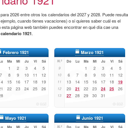
para 2026 entre otros los calendarios del 2027 y 2028. Puede resulta
 ejemplo, cuando tienes vacaciones) o si quieres saber cuál es el
n esta página web también puedes encontrar en qué día cae una
l
calendario 1921
.
Febrero 1921
Marzo 1921
Lu
Ma
Mi
Ju
Vi
Sá
N.º
Do
Lu
Ma
Mi
Ju
Vi
Sá
1
2
3
4
5
1
2
3
4
5
9
7
8
9
10
11
12
6
7
8
9
10
11
12
10
14
15
16
17
18
19
13
14
15
16
17
18
19
11
21
22
23
24
25
26
20
21
22
23
24
25
26
12
28
27
28
29
30
31
13
Mayo 1921
Junio 1921
Lu
Ma
Mi
Ju
Vi
Sá
N.º
Do
Lu
Ma
Mi
Ju
Vi
Sá