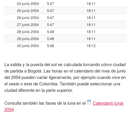
24 junio 2054
5:47
18:11
25 junio 2054
5:47
18:11
26 junio 2054
5:47
18:11
27 junio 2054
5:47
18:11
28 junio 2054
5:48
18:11
29 junio 2054
5:48
18:11
30 junio 2054
5:48
18:12
La salida y la puesta del sol es calculada tomando cómo ciudad
de partida a Bogotá. Las horas en el calendario del mes de junio
del 2054 pueden variar ligeramente, por ejemplo cuando vive en
el oeste o este de Colombia. También puede seleccionar una
ciudad diferente en la parte superior.
Consulta también las fases de la luna en el
Calendario lunar
2054
.