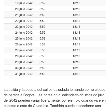
19 julio 2042
5:52
18:13
20 julio 2042
5:52
18:13
21 julio 2042
5:52
18:13
22 julio 2042
5:52
18:13
23 julio 2042
5:52
18:13
24 julio 2042
5:52
18:13
25 julio 2042
5:52
18:13
26 julio 2042
5:53
18:13
27 julio 2042
5:53
18:13
28 julio 2042
5:53
18:13
29 julio 2042
5:53
18:13
30 julio 2042
5:53
18:12
31 julio 2042
5:53
18:12
La salida y la puesta del sol es calculada tomando cómo ciudad
de partida a Bogotá. Las horas en el calendario del mes de julio
del 2042 pueden variar ligeramente, por ejemplo cuando vive en
el oeste o este de Colombia. También puede seleccionar una