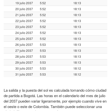
19 julio 2037
5:52
18:13
20 julio 2037
5:52
18:13
21 julio 2037
5:52
18:13
22 julio 2037
5:52
18:13
23 julio 2037
5:52
18:13
24 julio 2037
5:52
18:13
25 julio 2037
5:52
18:13
26 julio 2037
5:53
18:13
27 julio 2037
5:53
18:13
28 julio 2037
5:53
18:13
29 julio 2037
5:53
18:13
30 julio 2037
5:53
18:12
31 julio 2037
5:53
18:12
La salida y la puesta del sol es calculada tomando cómo ciudad
de partida a Bogotá. Las horas en el calendario del mes de julio
del 2037 pueden variar ligeramente, por ejemplo cuando vive en
el oeste o este de Colombia. También puede seleccionar una