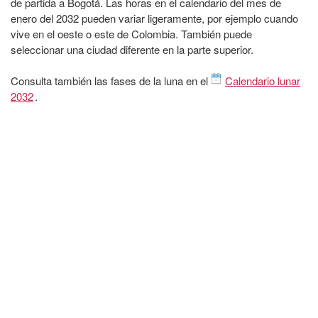
de partida a Bogotá. Las horas en el calendario del mes de
enero del 2032 pueden variar ligeramente, por ejemplo cuando
vive en el oeste o este de Colombia. También puede
seleccionar una ciudad diferente en la parte superior.
Consulta también las fases de la luna en el
Calendario lunar
2032
.