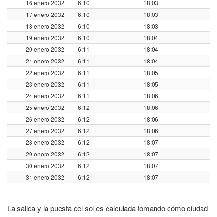
16 enero 2032
6:10
18:03
17 enero 2032
6:10
18:03
18 enero 2032
6:10
18:03
19 enero 2032
6:10
18:04
20 enero 2032
6:11
18:04
21 enero 2032
6:11
18:04
22 enero 2032
6:11
18:05
23 enero 2032
6:11
18:05
24 enero 2032
6:11
18:06
25 enero 2032
6:12
18:06
26 enero 2032
6:12
18:06
27 enero 2032
6:12
18:06
28 enero 2032
6:12
18:07
29 enero 2032
6:12
18:07
30 enero 2032
6:12
18:07
31 enero 2032
6:12
18:07
La salida y la puesta del sol es calculada tomando cómo ciudad