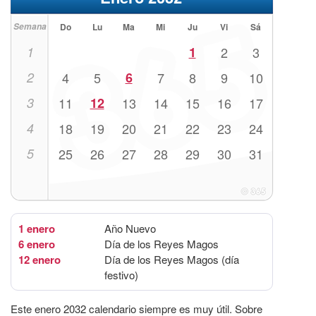
Semana
Do
Lu
Ma
Mi
Ju
Vi
Sá
1
1
2
3
2
4
5
6
7
8
9
10
3
11
12
13
14
15
16
17
4
18
19
20
21
22
23
24
5
25
26
27
28
29
30
31
1 enero
Año Nuevo
6 enero
Día de los Reyes Magos
12 enero
Día de los Reyes Magos (día
festivo)
Este enero 2032 calendario siempre es muy útil. Sobre