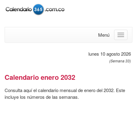
Menú
lunes 10 agosto 2026
(Semana 33)
Calendario enero 2032
Consulta aquí el calendario mensual de enero del 2032. Este
incluye los números de las semanas.