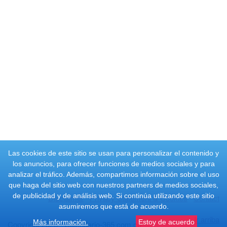
Las cookies de este sitio se usan para personalizar el contenido y
los anuncios, para ofrecer funciones de medios sociales y para
analizar el tráfico. Además, compartimos información sobre el uso
que haga del sitio web con nuestros partners de medios sociales,
de publicidad y de análisis web. Si continúa utilizando este sitio
Disclaimer
Privacy Statement & Cookies
Contact
asumiremos que está de acuerdo.
Ir arriba
Más información.
Estoy de acuerdo
Copyright 2026 - Calendario-365.com.co