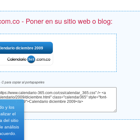
om.co - Poner en su sitio web o blog:
lendario diciembre 2009
 C para copiar al portapapeles
do y los
lizar el
 del sitio
e análisis
 acuerdo.