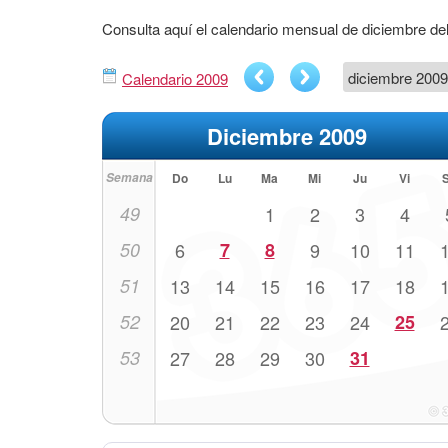
Consulta aquí el calendario mensual de diciembre de
Calendario 2009
Diciembre 2009
Semana
Do
Lu
Ma
Mi
Ju
Vi
49
1
2
3
4
50
6
7
8
9
10
11
51
13
14
15
16
17
18
52
20
21
22
23
24
25
53
27
28
29
30
31