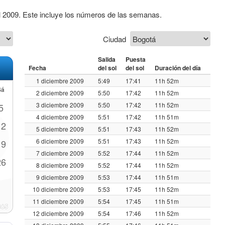
l 2009. Este incluye los números de las semanas.
Ciudad
Salida
Puesta
Fecha
del sol
del sol
Duración del día
1 diciembre 2009
5:49
17:41
11h 52m
Sá
2 diciembre 2009
5:50
17:42
11h 52m
3 diciembre 2009
5:50
17:42
11h 52m
5
4 diciembre 2009
5:51
17:42
11h 51m
12
5 diciembre 2009
5:51
17:43
11h 52m
6 diciembre 2009
5:51
17:43
11h 52m
19
7 diciembre 2009
5:52
17:44
11h 52m
26
8 diciembre 2009
5:52
17:44
11h 52m
9 diciembre 2009
5:53
17:44
11h 51m
10 diciembre 2009
5:53
17:45
11h 52m
11 diciembre 2009
5:54
17:45
11h 51m
12 diciembre 2009
5:54
17:46
11h 52m