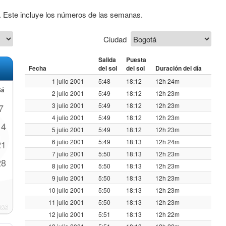
1. Este incluye los números de las semanas.
Ciudad
Salida
Puesta
Fecha
del sol
del sol
Duración del día
1 julio 2001
5:48
18:12
12h 24m
Sá
2 julio 2001
5:49
18:12
12h 23m
3 julio 2001
5:49
18:12
12h 23m
7
4 julio 2001
5:49
18:12
12h 23m
14
5 julio 2001
5:49
18:12
12h 23m
6 julio 2001
5:49
18:13
12h 24m
21
7 julio 2001
5:50
18:13
12h 23m
28
8 julio 2001
5:50
18:13
12h 23m
9 julio 2001
5:50
18:13
12h 23m
10 julio 2001
5:50
18:13
12h 23m
11 julio 2001
5:50
18:13
12h 23m
12 julio 2001
5:51
18:13
12h 22m