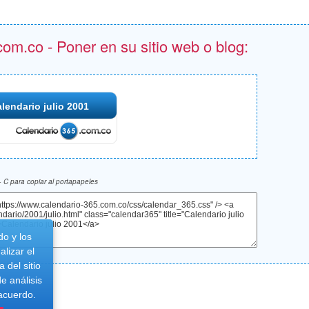
om.co - Poner en su sitio web o blog:
lendario julio 2001
 C para copiar al portapapeles
do y los
lizar el
 del sitio
e análisis
 acuerdo.