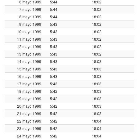
6 mayo 1999
5:44
18:02
7 mayo 1999
5:44
18:02
8 mayo 1999
5:44
18:02
9 mayo 1999
5:43
18:02
10 mayo 1999
5:43
18:02
11 mayo 1999
5:43
18:02
12 mayo 1999
5:43
18:02
13 mayo 1999
5:43
18:02
14 mayo 1999
5:43
18:03
15 mayo 1999
5:43
18:03
16 mayo 1999
5:43
18:03
17 mayo 1999
5:43
18:03
18 mayo 1999
5:42
18:03
19 mayo 1999
5:42
18:03
20 mayo 1999
5:42
18:03
21 mayo 1999
5:42
18:03
22 mayo 1999
5:42
18:04
23 mayo 1999
5:42
18:04
24 mayo 1999
5:42
18:04