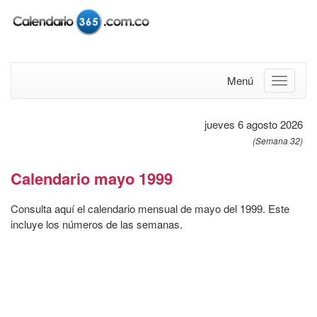
Menú
jueves 6 agosto 2026
(Semana 32)
Calendario mayo 1999
Consulta aquí el calendario mensual de mayo del 1999. Este
incluye los números de las semanas.