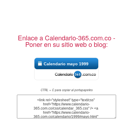
Enlace a Calendario-365.com.co -
Poner en su sitio web o blog:
Calendario mayo 1999
CTRL + C para copiar al portapapeles