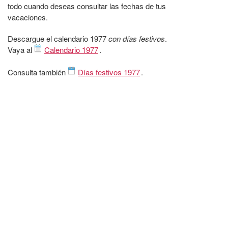
todo cuando deseas consultar las fechas de tus
vacaciones.
Descargue el calendario 1977
con días festivos
.
Vaya al
Calendario 1977
.
Consulta también
Días festivos 1977
.