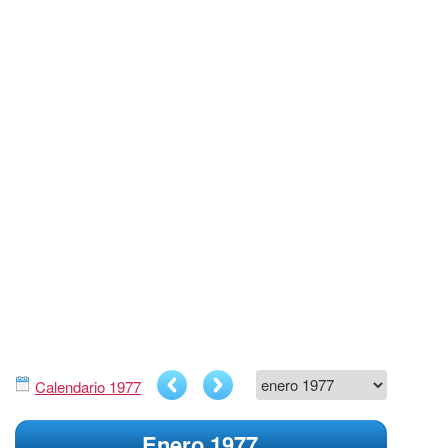
Calendario 1977
Enero 1977