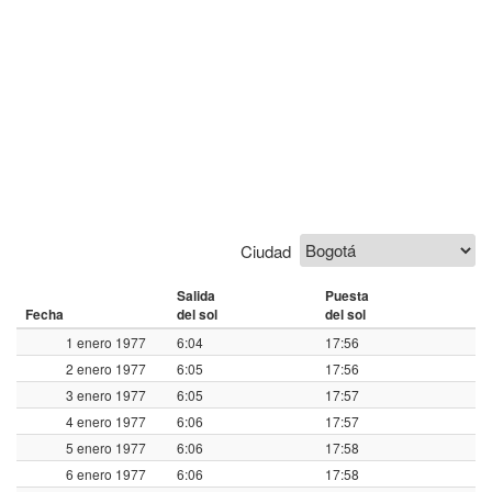
Ciudad
Salida
Puesta
Fecha
del sol
del sol
1 enero 1977
6:04
17:56
2 enero 1977
6:05
17:56
3 enero 1977
6:05
17:57
4 enero 1977
6:06
17:57
5 enero 1977
6:06
17:58
6 enero 1977
6:06
17:58