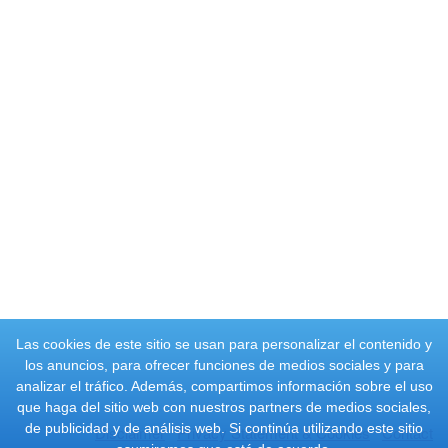
Las cookies de este sitio se usan para personalizar el contenido y
los anuncios, para ofrecer funciones de medios sociales y para
analizar el tráfico. Además, compartimos información sobre el uso
que haga del sitio web con nuestros partners de medios sociales,
de publicidad y de análisis web. Si continúa utilizando este sitio
Disclaimer
Privacy Statement & Cookies
Contact