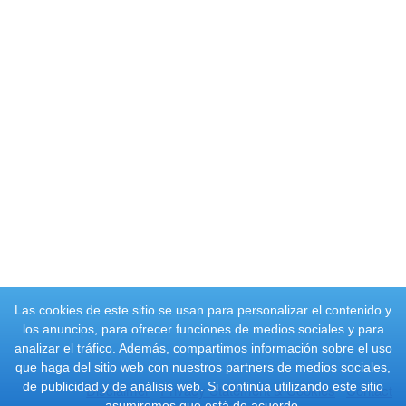
Las cookies de este sitio se usan para personalizar el contenido y
los anuncios, para ofrecer funciones de medios sociales y para
analizar el tráfico. Además, compartimos información sobre el uso
que haga del sitio web con nuestros partners de medios sociales,
de publicidad y de análisis web. Si continúa utilizando este sitio
Disclaimer
Privacy Statement & Cookies
Contact
asumiremos que está de acuerdo.