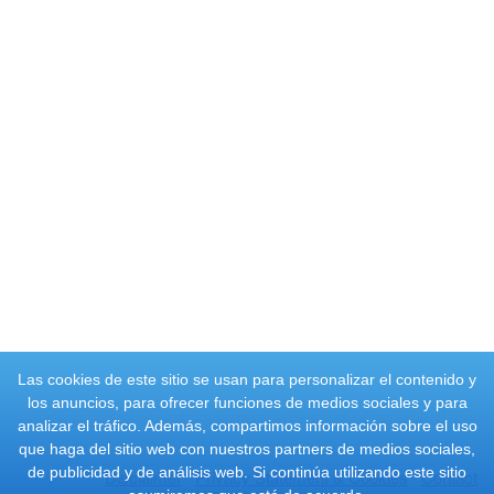
Las cookies de este sitio se usan para personalizar el contenido y
los anuncios, para ofrecer funciones de medios sociales y para
analizar el tráfico. Además, compartimos información sobre el uso
que haga del sitio web con nuestros partners de medios sociales,
de publicidad y de análisis web. Si continúa utilizando este sitio
Disclaimer
Privacy Statement & Cookies
Contact