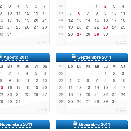
2
3
4
5
6
7
1
2
3
4
22
9
10
11
12
13
14
5
6
7
8
9
10
11
23
16
17
18
19
20
21
12
13
14
15
16
17
18
24
23
24
25
26
27
28
19
20
21
22
23
24
25
25
30
31
26
27
28
29
30
26
Agosto 2011
Septiembre 2011
Lu
Ma
Mi
Ju
Vi
Sá
N.º
Do
Lu
Ma
Mi
Ju
Vi
Sá
1
2
3
4
5
6
1
2
3
35
8
9
10
11
12
13
4
5
6
7
8
9
10
36
15
16
17
18
19
20
11
12
13
14
15
16
17
37
22
23
24
25
26
27
18
19
20
21
22
23
24
38
29
30
31
25
26
27
28
29
30
39
Noviembre 2011
Diciembre 2011