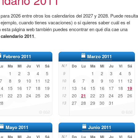
para 2026 entre otros los calendarios del 2027 y 2028. Puede resulta
 ejemplo, cuando tienes vacaciones) o si quieres saber cuál es el
n esta página web también puedes encontrar en qué día cae una
l
calendario 2011
.
Febrero 2011
Marzo 2011
Lu
Ma
Mi
Ju
Vi
Sá
N.º
Do
Lu
Ma
Mi
Ju
Vi
Sá
1
2
3
4
5
1
2
3
4
5
9
7
8
9
10
11
12
6
7
8
9
10
11
12
10
14
15
16
17
18
19
13
14
15
16
17
18
19
11
21
22
23
24
25
26
20
21
22
23
24
25
26
12
28
27
28
29
30
31
13
Mayo 2011
Junio 2011
Lu
Ma
Mi
Ju
Vi
Sá
N.º
Do
Lu
Ma
Mi
Ju
Vi
Sá