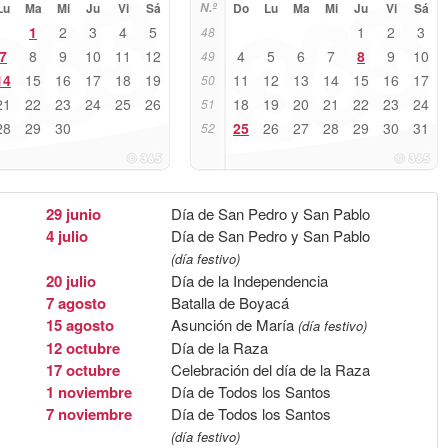
Lu
Ma
Mi
Ju
Vi
Sá
N.º
Do
Lu
Ma
Mi
Ju
Vi
Sá
1
2
3
4
5
1
2
3
48
7
8
9
10
11
12
4
5
6
7
8
9
10
49
14
15
16
17
18
19
11
12
13
14
15
16
17
50
21
22
23
24
25
26
18
19
20
21
22
23
24
51
28
29
30
25
26
27
28
29
30
31
52
29 junio
Día de San Pedro y San Pablo
4 julio
Día de San Pedro y San Pablo
(día festivo)
20 julio
Día de la Independencia
7 agosto
Batalla de Boyacá
15 agosto
Asunción de María
(día festivo)
12 octubre
Día de la Raza
17 octubre
Celebración del día de la Raza
1 noviembre
Día de Todos los Santos
7 noviembre
Día de Todos los Santos
(día festivo)