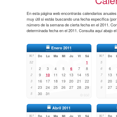
En esta página web encontrarás calendarios anuales 
muy útil si estás buscando una fecha específica (por
número de la semana de cierta fecha en el 2011. Co
determinada fecha en el 2011. Consulta aquí abajo e
Enero 2011
N.º
Do
Lu
Ma
Mi
Ju
Vi
Sá
N.º
Do
1
52
5
2
3
4
5
6
7
8
6
1
6
9
10
11
12
13
14
15
13
2
7
16
17
18
19
20
21
22
20
3
8
23
24
25
26
27
28
29
27
4
9
30
31
5
Abril 2011
N.º
Do
Lu
Ma
Mi
Ju
Vi
Sá
N.º
Do