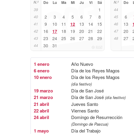
N.º
Do
Lu
Ma
Mi
Ju
Vi
Sá
N.º
Do
1
39
44
2
3
4
5
6
7
8
6
40
45
9
10
11
12
13
14
15
13
41
46
16
17
18
19
20
21
22
20
42
47
23
24
25
26
27
28
29
27
43
48
30
31
44
1 enero
Año Nuevo
6 enero
Día de los Reyes Magos
10 enero
Día de los Reyes Magos
(día festivo)
19 marzo
Día de San José
21 marzo
Día de San José
(día festivo)
21 abril
Jueves Santo
22 abril
Viernes Santo
24 abril
Domingo de Resurrección
(Domingo de Pascua)
1 mayo
Día del Trabajo