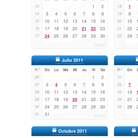
1
2
1
13
18
3
4
5
6
7
8
9
8
14
19
10
11
12
13
14
15
16
15
15
20
17
18
19
20
21
22
23
22
16
21
24
25
26
27
28
29
30
29
17
22
Julio 2011
N.º
Do
Lu
Ma
Mi
Ju
Vi
Sá
N.º
Do
1
2
26
31
3
4
5
6
7
8
9
7
27
32
10
11
12
13
14
15
16
14
28
33
17
18
19
20
21
22
23
21
29
34
24
25
26
27
28
29
30
28
30
35
31
31
Octubre 2011